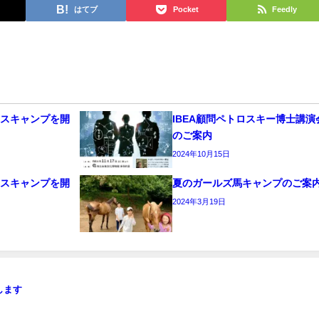
はてブ
Pocket
Feedly
ースキャンプを開
IBEA顧問ペトロスキー博士講演
のご案内
2024年10月15日
ースキャンプを開
夏のガールズ馬キャンプのご案
2024年3月19日
します